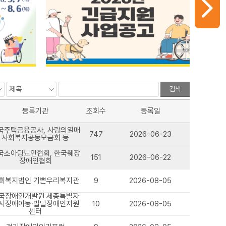
검색
등록기관
조회수
등록일
국주택금융공사, 사랑의열매
747
2026-06-23
사회복지공동모금회 등
국소아당뇨인협회, 한국췌장
151
2026-06-22
장애인협회
회복지법인 기쁜우리복지관
9
2026-08-05
국장애인개발원 세종특별자
시장애아동·발달장애인지원
10
2026-08-05
센터