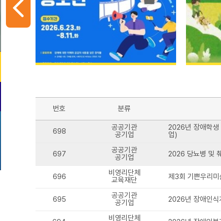
번호
분류
공공기관
2026년 장애학
698
공기업
업)
공공기관
697
2026 당뇨병 및
공기업
비영리단체
696
제3회 기쁜우리미
교육재단
공공기관
695
2026년 장애인식
공기업
비영리단체