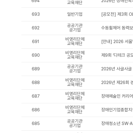
694
2026년 장애인복
교육재단
693
일반기업
[공모전] 제3회 
공공기관
692
수동휠체어 동력보
공기업
비영리단체
691
[안내] 2026 
교육재단
비영리단체
690
제9회 ‘디테크 공
교육재단
공공기관
689
2026년 사글사글
공기업
비영리단체
688
2026년 제26회 경
교육재단
비영리단체
687
장애예술인 커리어 
교육재단
비영리단체
686
장애인기업종합지원
교육재단
공공기관
685
장애청소년 SW·A
공기업