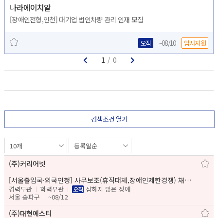
나라에이치알
[장애인전형,인천] 대기업 법인차량 관리 인재 모집
오직
~08/10
입사지원
1
/
0
검색조건 열기
(주)커리어넷
[서울출입국·외국인청] 사무보조(휴직대체,장애인제한경쟁) 채용공고
경력무관
학력무관
심하지 않은 장애
오직
서울 송파구
~08/12
(주)대현에스티