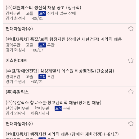
(주)대현에스티 생산직 채용 공고 (정규직)
경력무관
고졸
심하지 않은 장애
오직
경기 화성시
~08/31
현대자동차(주)
[현대자동차] 품질/보증 행정지원 (장애인 제한경쟁) 계약직 채용
경력무관
고졸
무관
오직
경기 화성시
~08/17
에스원CRM
[수원/장애인전형] 삼성계열사 에스원 비상벨전담(단순상담)
경력무관
고졸
무관
오직
경기 수원시
~08/21
(주)유칼릭스
(주)유칼릭스 향료소분·창고관리직 채용(장애인 채용)
신입 경력무관
학력무관
무관
오직
경기 의왕시
채용시까지
현대자동차(주)
[현대자동차] 행정지원 계약직 채용 (장애인 제한경쟁) (~8/17)