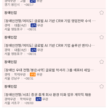
경력무관
고졸
무관
오직
경기 용인시
~08/17
장애인잡
[장애인전형/여의도] 글로벌 AI 기반 CRM 기업 영업전략 수석 전문가 정규직 채용
경력
대졸(4년)
무관
오직
서울 영등포구
~08/31
장애인잡
[장애인전형/여의도] 글로벌 AI 기반 CRM 기업 솔루션 엔지니어 지원 전문가 정규직 채용
경력
대졸(4년)
무관
오직
서울 영등포구
~08/31
장애인잡
[장애인 우대 전형/봉은사역] 글로벌 럭셔리 그룹 애프터 세일즈 매니저 채용
경력
학력무관
무관
우대
서울 강남구
~08/31
장애인잡
[장애인전형/서초] 증권 중개 회사 환경 미화 업무 계약직 채용
경력무관
학력무관
무관
오직
서울 서초구
~09/03